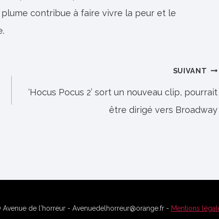
 plume contribue à faire vivre la peur et le
e.
SUIVANT
‘Hocus Pocus 2’ sort un nouveau clip, pourrait
être dirigé vers Broadway
 Avenue de l'horreur - Avenuedelhorreur@orange.fr -
Mentions légal