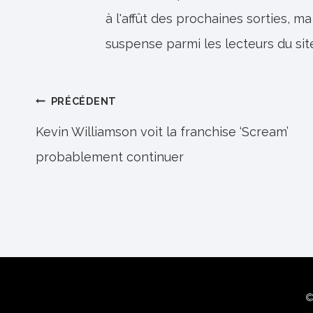
à l'affût des prochaines sorties, ma
suspense parmi les lecteurs du sit
Navigation
PRÉCÉDENT
de
Kevin Williamson voit la franchise ‘Scream’
probablement continuer
l’article
©