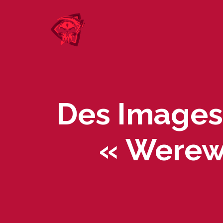
Skip
to
content
Des Images
« Werewo