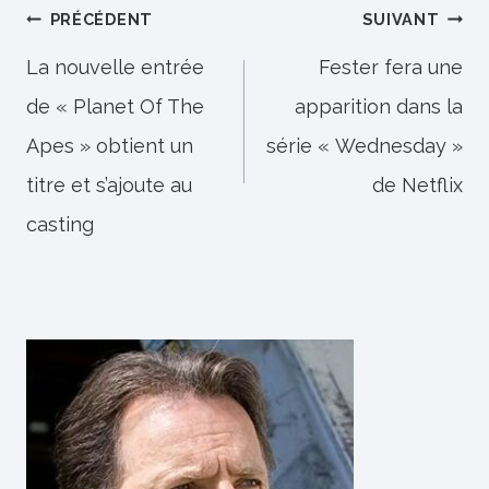
Navigation
PRÉCÉDENT
SUIVANT
de
La nouvelle entrée
Fester fera une
de « Planet Of The
apparition dans la
l’article
Apes » obtient un
série « Wednesday »
titre et s’ajoute au
de Netflix
casting