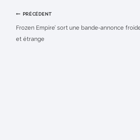
Navigation
PRÉCÉDENT
de
Frozen Empire’ sort une bande-annonce froid
et étrange
l’article