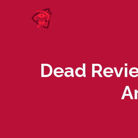
Skip
to
content
Dead Revie
A