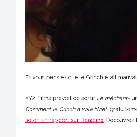
Et vous pensiez que le Grinch était mauvai
XYZ Films prévoit de sortir
Le méchant-
-u
Comment
le Grinch a volé Noël
–gratuiteme
selon un rapport sur Deadline
. Découvrez 