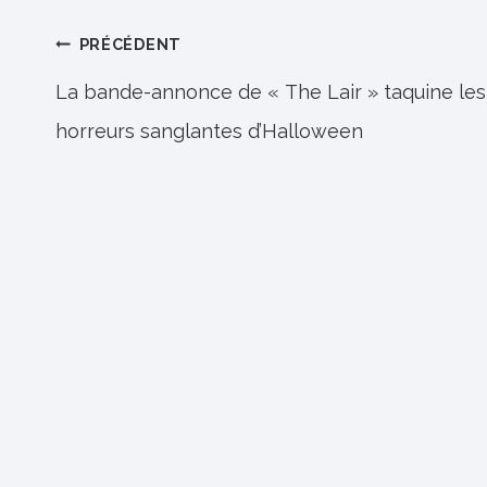
Navigation
PRÉCÉDENT
de
La bande-annonce de « The Lair » taquine les
horreurs sanglantes d’Halloween
l’article