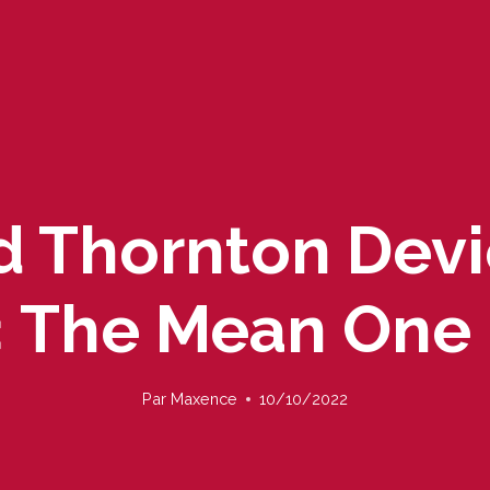
 Thornton Devi
 The Mean One
Par
Maxence
10/10/2022