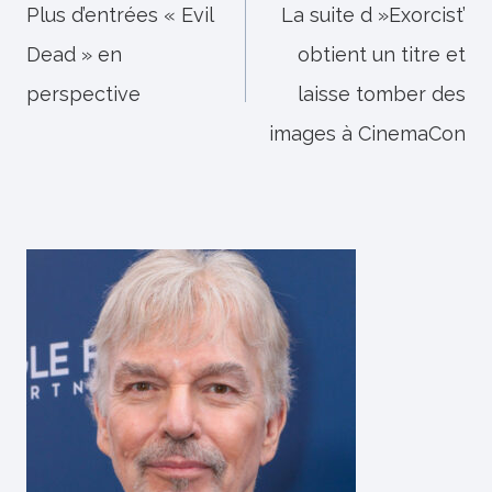
de
Plus d’entrées « Evil
La suite d »Exorcist’
Dead » en
obtient un titre et
l’article
perspective
laisse tomber des
images à CinemaCon