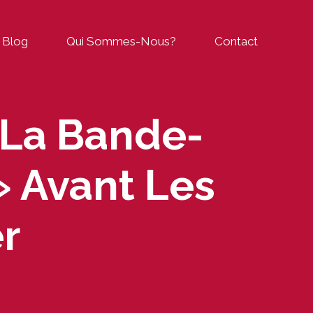
Blog
Qui Sommes-Nous?
Contact
 La Bande-
 Avant Les
r