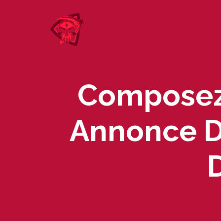
Skip
to
content
Composez 
Annonce D