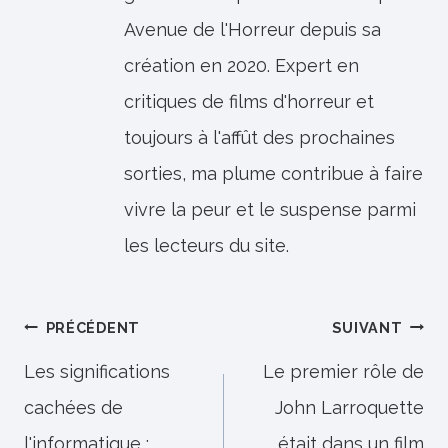
Avenue de l'Horreur depuis sa
création en 2020. Expert en
critiques de films d'horreur et
toujours à l'affût des prochaines
sorties, ma plume contribue à faire
vivre la peur et le suspense parmi
les lecteurs du site.
Navigation
PRÉCÉDENT
SUIVANT
de
Les significations
Le premier rôle de
cachées de
John Larroquette
l’article
l'informatique :
était dans un film