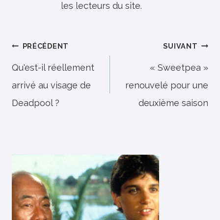
les lecteurs du site.
Navigation
PRÉCÉDENT
SUIVANT
de
Qu'est-il réellement
« Sweetpea »
arrivé au visage de
renouvelé pour une
l’article
Deadpool ?
deuxième saison