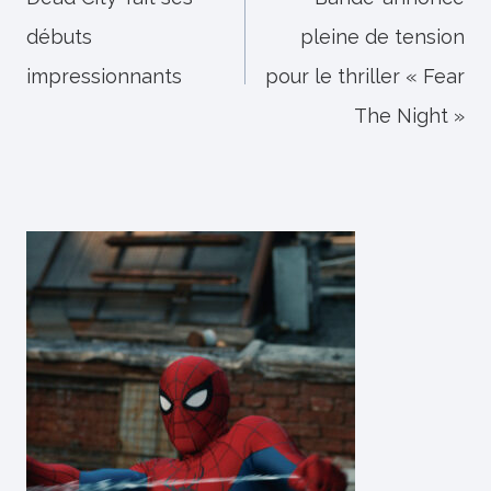
de
débuts
pleine de tension
l’article
impressionnants
pour le thriller « Fear
The Night »