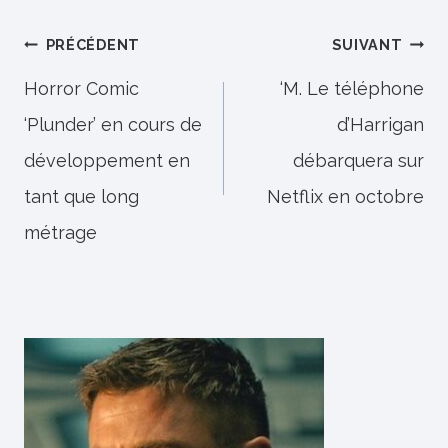
Navigation
PRÉCÉDENT
SUIVANT
de
Horror Comic
‘M. Le téléphone
‘Plunder’ en cours de
d’Harrigan
l’article
développement en
débarquera sur
tant que long
Netflix en octobre
métrage