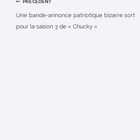
Navigation
PRÉCÉDENT
de
Une bande-annonce patriotique bizarre sort
pour la saison 3 de « Chucky »
l’article