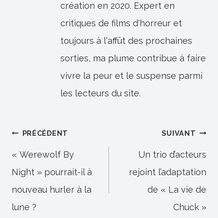
création en 2020. Expert en
critiques de films d'horreur et
toujours à l'affût des prochaines
sorties, ma plume contribue à faire
vivre la peur et le suspense parmi
les lecteurs du site.
Navigation
PRÉCÉDENT
SUIVANT
de
« Werewolf By
Un trio d’acteurs
Night » pourrait-il à
rejoint l’adaptation
l’article
nouveau hurler à la
de « La vie de
lune ?
Chuck »