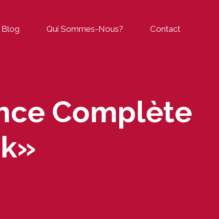
Blog
Qui Sommes-Nous?
Contact
nce Complète
ck»