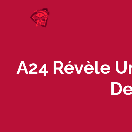
Skip
to
content
A24 Révèle 
De