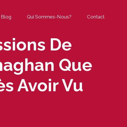
Blog
Qui Sommes-Nous?
Contact
ssions De
onaghan Que
s Avoir Vu