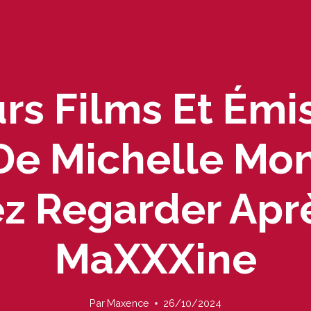
urs Films Et Émi
 De Michelle M
z Regarder Aprè
MaXXXine
Par
Maxence
26/10/2024