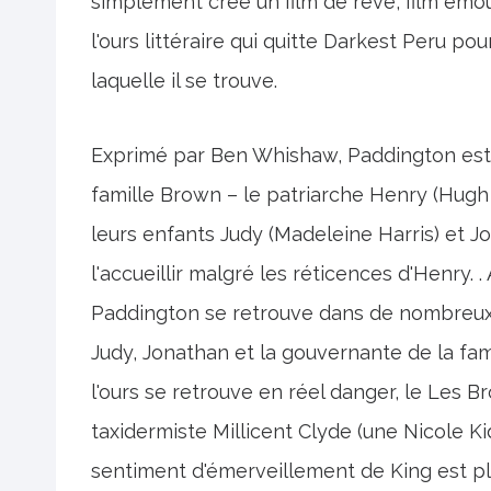
simplement créé un film de rêve, film émo
l'ours littéraire qui quitte Darkest Peru p
laquelle il se trouve.
Exprimé par Ben Whishaw, Paddington es
famille Brown – le patriarche Henry (Hugh
leurs enfants Judy (Madeleine Harris) et Jo
l'accueillir malgré les réticences d'Henry. . 
Paddington se retrouve dans de nombreux e
Judy, Jonathan et la gouvernante de la fami
l'ours se retrouve en réel danger, le Les 
taxidermiste Millicent Clyde (une Nicole
sentiment d'émerveillement de King est pl