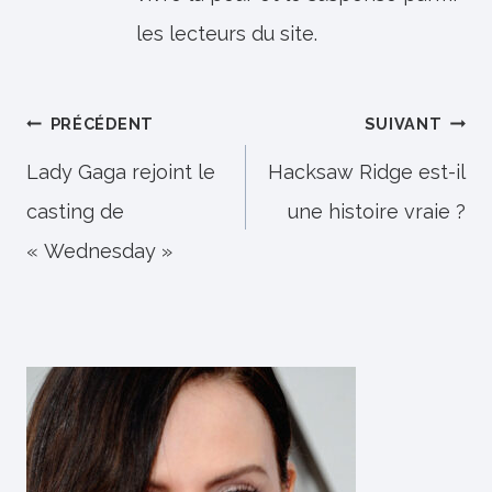
les lecteurs du site.
Navigation
PRÉCÉDENT
SUIVANT
de
Lady Gaga rejoint le
Hacksaw Ridge est-il
casting de
une histoire vraie ?
l’article
« Wednesday »