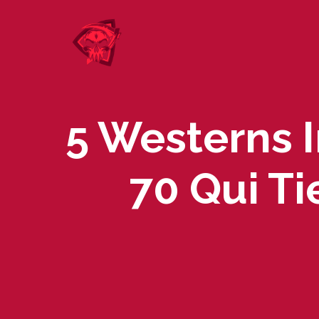
Skip
to
content
5 Westerns 
70 Qui T