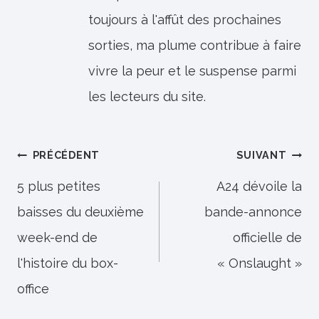
toujours à l'affût des prochaines
sorties, ma plume contribue à faire
vivre la peur et le suspense parmi
les lecteurs du site.
Navigation
PRÉCÉDENT
SUIVANT
de
5 plus petites
A24 dévoile la
baisses du deuxième
bande-annonce
l’article
week-end de
officielle de
l'histoire du box-
« Onslaught »
office