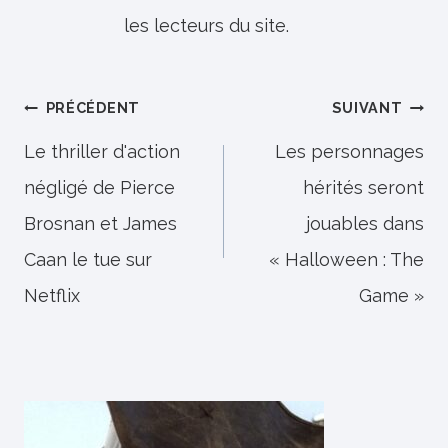
les lecteurs du site.
Navigation
PRÉCÉDENT
SUIVANT
de
Le thriller d'action
Les personnages
négligé de Pierce
hérités seront
l’article
Brosnan et James
jouables dans
Caan le tue sur
« Halloween : The
Netflix
Game »