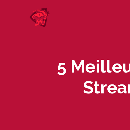
Skip
to
content
5 Meille
Strea