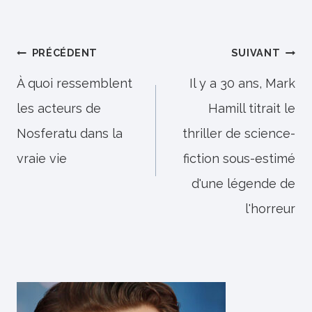
Navigation
PRÉCÉDENT
SUIVANT
de
À quoi ressemblent
Il y a 30 ans, Mark
les acteurs de
Hamill titrait le
l’article
Nosferatu dans la
thriller de science-
vraie vie
fiction sous-estimé
d'une légende de
l'horreur