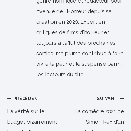
genre horrifique et rédacteur pour
Avenue de l'Horreur depuis sa
création en 2020. Expert en
critiques de films d'horreur et
toujours à l'affût des prochaines
sorties, ma plume contribue à faire
vivre la peur et le suspense parmi
les lecteurs du site.
Navigation
PRÉCÉDENT
SUIVANT
de
La vérité sur le
La comédie 2021 de
budget bizarrement
Simon Rex d'un
l’article