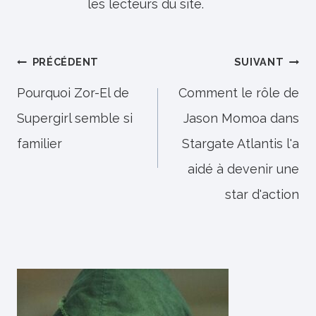
les lecteurs du site.
Navigation
PRÉCÉDENT
SUIVANT
de
Pourquoi Zor-El de
Comment le rôle de
Supergirl semble si
Jason Momoa dans
l’article
familier
Stargate Atlantis l'a
aidé à devenir une
star d'action