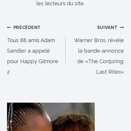
les lecteurs du site.
Navigation
PRÉCÉDENT
SUIVANT
de
Tous 88 amis Adam
Warner Bros. révèle
Sandler a appelé
la bande-annonce
l’article
pour Happy Gilmore
de «The Conjuring:
2
Last Rites»