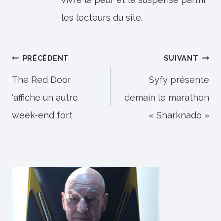
les lecteurs du site.
Navigation
PRÉCÉDENT
SUIVANT
de
The Red Door
Syfy présente
‘affiche un autre
demain le marathon
l’article
week-end fort
« Sharknado »