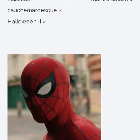
l’article
cauchemardesque «
Halloween II »