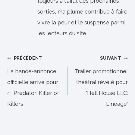
toujours à l'affût des prochaines
sorties, ma plume contribue à faire
vivre la peur et le suspense parmi
les lecteurs du site.
Navigation
PRÉCÉDENT
SUIVANT
de
La bande-annonce
Trailer promotionnel
officielle arrive pour
théâtral révélé pour
l’article
« Predator: Killer of
'Hell House LLC:
Killers ''
Lineage'