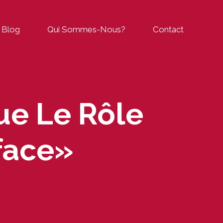
Blog
Qui Sommes-Nous?
Contact
ue Le Rôle
face»