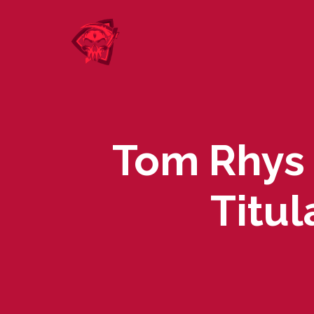
Skip
to
content
Tom Rhys 
Titu