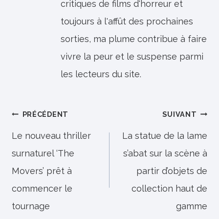
critiques de films d'horreur et
toujours à l'affût des prochaines
sorties, ma plume contribue à faire
vivre la peur et le suspense parmi
les lecteurs du site.
Navigation
PRÉCÉDENT
SUIVANT
de
Le nouveau thriller
La statue de la lame
surnaturel ‘The
s’abat sur la scène à
l’article
Movers’ prêt à
partir d’objets de
commencer le
collection haut de
tournage
gamme