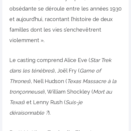
obsédante se déroule entre les années 1930
et aujourd’hui, racontant l’histoire de deux
familles dont les vies s’enchevêtrent
violemment ».
Le casting comprend Alice Eve (
Star Trek
dans les ténèbres
), Joël Fry (
Game of
Thrones
), Nell Hudson (
Texas
Massacre à la
tronçonneuse
), William Shockley (
Mort au
Texas
) et Lenny Rush (
Suis-je
déraisonnable ?
).