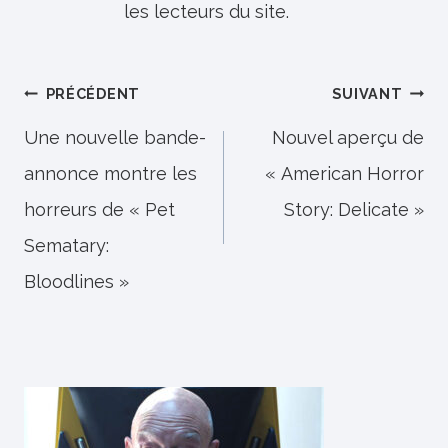
les lecteurs du site.
Navigation
PRÉCÉDENT
SUIVANT
de
Une nouvelle bande-
Nouvel aperçu de
annonce montre les
« American Horror
l’article
horreurs de « Pet
Story: Delicate »
Sematary:
Bloodlines »