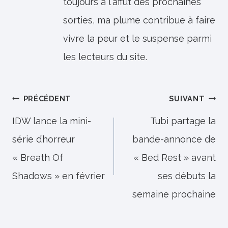
toujours à l'affût des prochaines
sorties, ma plume contribue à faire
vivre la peur et le suspense parmi
les lecteurs du site.
Navigation
PRÉCÉDENT
SUIVANT
de
IDW lance la mini-
Tubi partage la
série d’horreur
bande-annonce de
l’article
« Breath Of
« Bed Rest » avant
Shadows » en février
ses débuts la
semaine prochaine