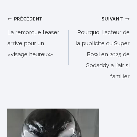
Navigation
PRÉCÉDENT
SUIVANT
de
La remorque teaser
Pourquoi l'acteur de
arrive pour un
la publicité du Super
l’article
«visage heureux»
Bowl en 2025 de
Godaddy a l'air si
familier