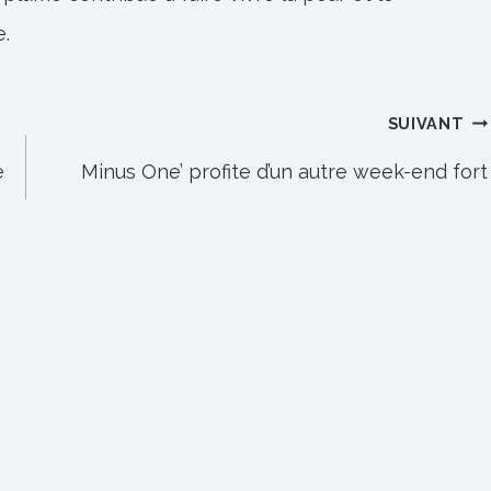
e.
SUIVANT
e
Minus One’ profite d’un autre week-end fort