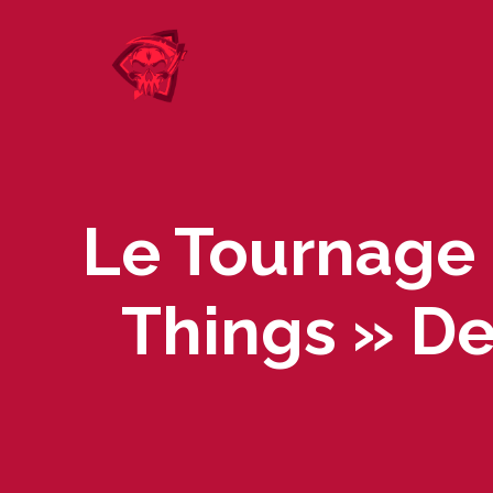
Skip
to
content
Le Tournage 
Things » De