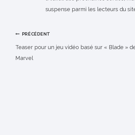
suspense parmi les lecteurs du sit
Navigation
PRÉCÉDENT
de
Teaser pour un jeu vidéo basé sur « Blade » d
Marvel
l’article