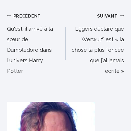
Navigation
PRÉCÉDENT
SUIVANT
de
Qu'est-il arrivé à la
Eggers déclare que
sœur de
'Werwulf' est « la
l’article
Dumbledore dans
chose la plus foncée
l'univers Harry
que j'ai jamais
Potter
écrite »