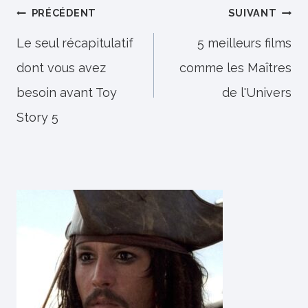
Navigation
PRÉCÉDENT
SUIVANT
de
Le seul récapitulatif
5 meilleurs films
dont vous avez
comme les Maîtres
l’article
besoin avant Toy
de l'Univers
Story 5