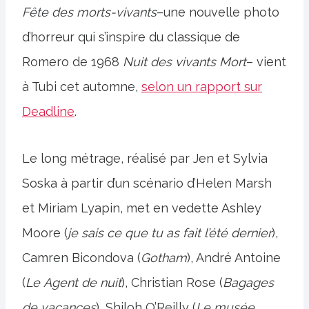
Fête des morts-vivants
–une nouvelle photo
d’horreur qui s’inspire du classique de
Romero de 1968
Nuit des vivants
Mort
– vient
à Tubi cet automne,
selon un rapport sur
Deadline
.
Le long métrage, réalisé par Jen et Sylvia
Soska à partir d’un scénario d’Helen Marsh
et Miriam Lyapin, met en vedette Ashley
Moore (
je sais ce que tu as fait l’été dernier
),
Camren Bicondova (
Gotham
), André Antoine
(
Le
Agent de nuit
), Christian Rose (
Bagages
de vacances
), Shiloh O’Reilly (
Le musée