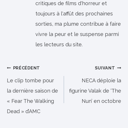
critiques de films d'horreur et
toujours à l'affût des prochaines
sorties, ma plume contribue à faire
vivre la peur et le suspense parmi
les lecteurs du site.
Navigation
PRÉCÉDENT
SUIVANT
de
Le clip tombe pour
NECA déploie la
la dernière saison de
figurine Valak de ‘The
l’article
« Fear The Walking
Nun’ en octobre
Dead » d’AMC