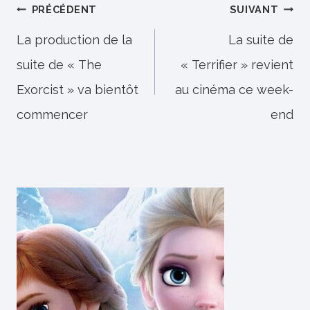
Navigation
PRÉCÉDENT
SUIVANT
de
La production de la
La suite de
suite de « The
« Terrifier » revient
l’article
Exorcist » va bientôt
au cinéma ce week-
commencer
end