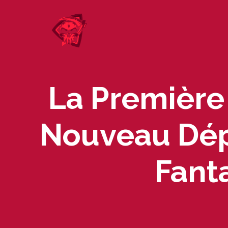
Skip
to
content
La Première
Nouveau Dép
Fanta