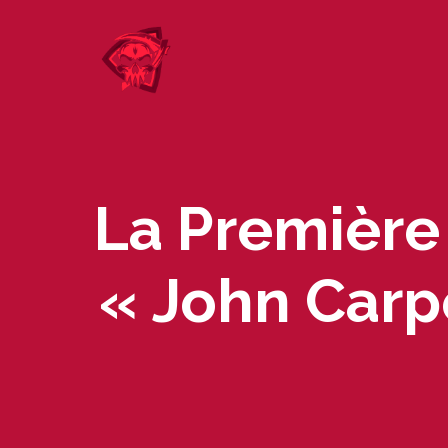
Skip
to
content
La Première
« John Carp