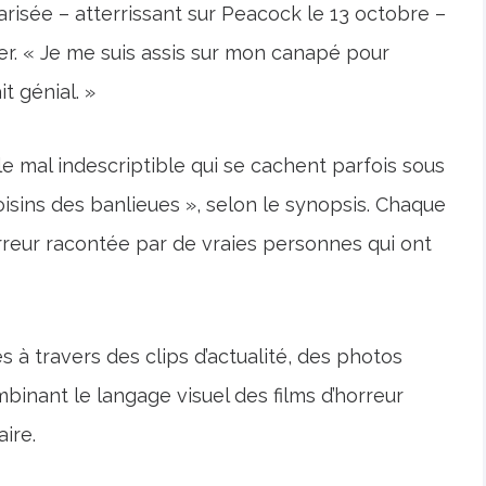
risée – atterrissant sur Peacock le 13 octobre –
er. « Je me suis assis sur mon canapé pour
it génial. »
le mal indescriptible qui se cachent parfois sous
oisins des banlieues », selon le synopsis. Chaque
rreur racontée par de vraies personnes qui ont
 à travers des clips d’actualité, des photos
binant le langage visuel des films d’horreur
ire.