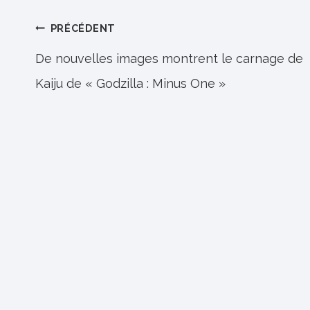
Navigation
PRÉCÉDENT
de
De nouvelles images montrent le carnage de
Kaiju de « Godzilla : Minus One »
l’article