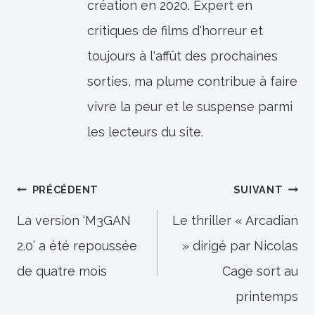
création en 2020. Expert en
critiques de films d'horreur et
toujours à l'affût des prochaines
sorties, ma plume contribue à faire
vivre la peur et le suspense parmi
les lecteurs du site.
Navigation
PRÉCÉDENT
SUIVANT
de
La version ‘M3GAN
Le thriller « Arcadian
2.0’ a été repoussée
» dirigé par Nicolas
l’article
de quatre mois
Cage sort au
printemps