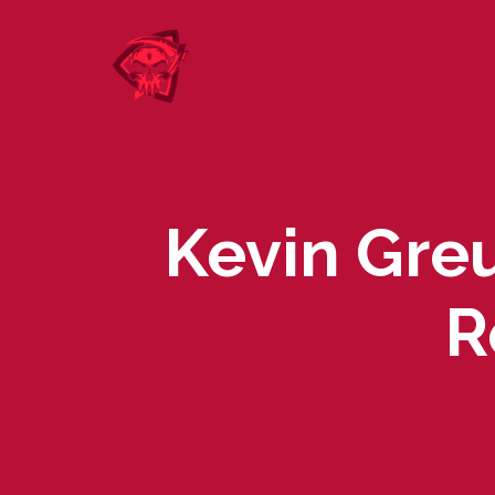
Skip
to
content
Kevin Greu
R