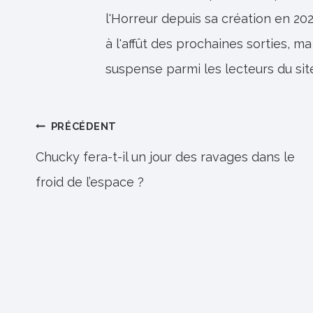
l'Horreur depuis sa création en 202
à l'affût des prochaines sorties, ma
suspense parmi les lecteurs du sit
Navigation
PRÉCÉDENT
de
Chucky fera-t-il un jour des ravages dans le
froid de l’espace ?
l’article