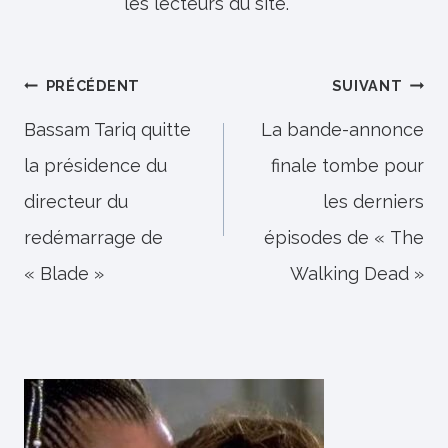
les lecteurs du site.
Navigation
PRÉCÉDENT
SUIVANT
de
Bassam Tariq quitte
La bande-annonce
la présidence du
finale tombe pour
l’article
directeur du
les derniers
redémarrage de
épisodes de « The
« Blade »
Walking Dead »