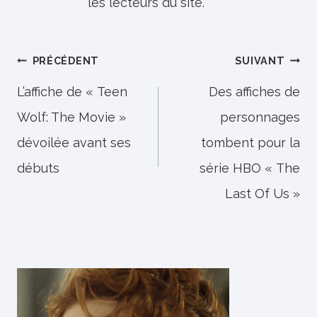
les lecteurs du site.
Navigation
PRÉCÉDENT
SUIVANT
de
L’affiche de « Teen
Des affiches de
Wolf: The Movie »
personnages
l’article
dévoilée avant ses
tombent pour la
débuts
série HBO « The
Last Of Us »