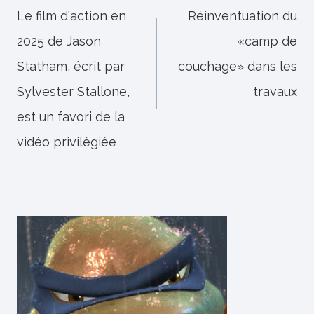
de
Le film d'action en
Réinventuation du
2025 de Jason
«camp de
l’article
Statham, écrit par
couchage» dans les
Sylvester Stallone,
travaux
est un favori de la
vidéo privilégiée