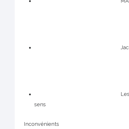
MA
Jac
Les
sens
Inconvénients