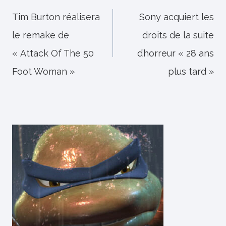
de
Tim Burton réalisera
Sony acquiert les
le remake de
droits de la suite
l’article
« Attack Of The 50
d’horreur « 28 ans
Foot Woman »
plus tard »