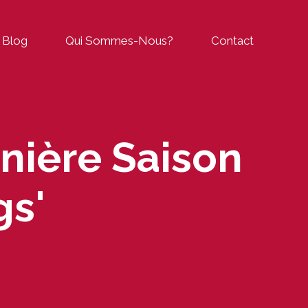
Blog
Qui Sommes-Nous?
Contact
rnière Saison
gs'