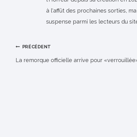
à l'affût des prochaines sorties, ma
suspense parmi les lecteurs du sit
Navigation
PRÉCÉDENT
de
La remorque officielle arrive pour «verrouillée
l’article