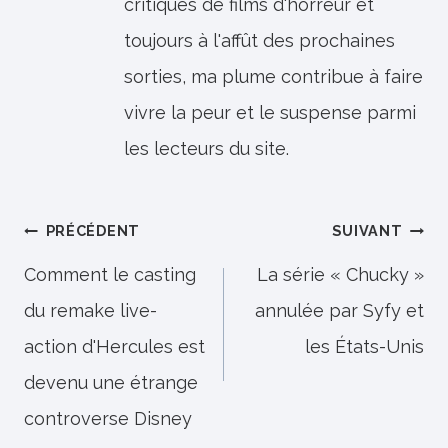
critiques de films d'horreur et
toujours à l'affût des prochaines
sorties, ma plume contribue à faire
vivre la peur et le suspense parmi
les lecteurs du site.
Navigation
PRÉCÉDENT
SUIVANT
de
Comment le casting
La série « Chucky »
du remake live-
annulée par Syfy et
l’article
action d'Hercules est
les États-Unis
devenu une étrange
controverse Disney