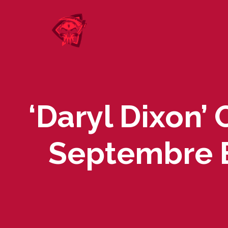
Skip
to
content
‘Daryl Dixon’
Septembre E