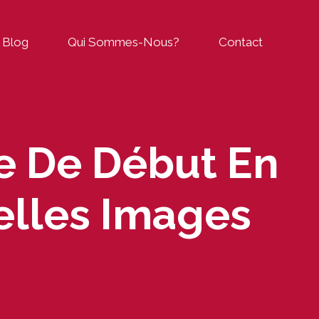
Blog
Qui Sommes-Nous?
Contact
te De Début En
elles Images